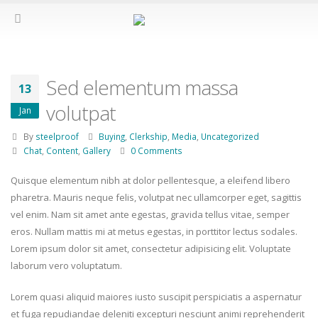
Sed elementum massa
13
volutpat
Jan
By
steelproof
Buying
,
Clerkship
,
Media
,
Uncategorized
Chat
,
Content
,
Gallery
0 Comments
Quisque elementum nibh at dolor pellentesque, a eleifend libero
pharetra. Mauris neque felis, volutpat nec ullamcorper eget, sagittis
vel enim. Nam sit amet ante egestas, gravida tellus vitae, semper
eros. Nullam mattis mi at metus egestas, in porttitor lectus sodales.
Lorem ipsum dolor sit amet, consectetur adipisicing elit. Voluptate
laborum vero voluptatum.
Lorem quasi aliquid maiores iusto suscipit perspiciatis a aspernatur
et fuga repudiandae deleniti excepturi nesciunt animi reprehenderit