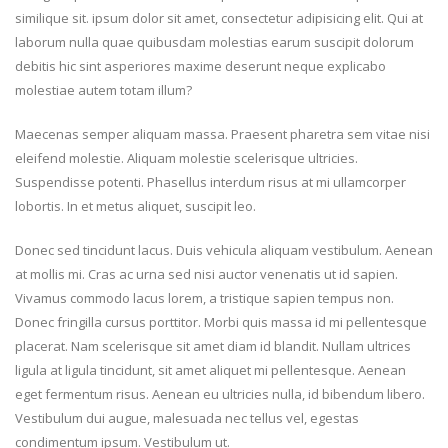
similique sit. ipsum dolor sit amet, consectetur adipisicing elit. Qui at
laborum nulla quae quibusdam molestias earum suscipit dolorum
debitis hic sint asperiores maxime deserunt neque explicabo
molestiae autem totam illum?
Maecenas semper aliquam massa. Praesent pharetra sem vitae nisi
eleifend molestie. Aliquam molestie scelerisque ultricies.
Suspendisse potenti. Phasellus interdum risus at mi ullamcorper
lobortis. In et metus aliquet, suscipit leo.
Donec sed tincidunt lacus. Duis vehicula aliquam vestibulum. Aenean
at mollis mi. Cras ac urna sed nisi auctor venenatis ut id sapien.
Vivamus commodo lacus lorem, a tristique sapien tempus non.
Donec fringilla cursus porttitor. Morbi quis massa id mi pellentesque
placerat. Nam scelerisque sit amet diam id blandit. Nullam ultrices
ligula at ligula tincidunt, sit amet aliquet mi pellentesque. Aenean
eget fermentum risus. Aenean eu ultricies nulla, id bibendum libero.
Vestibulum dui augue, malesuada nec tellus vel, egestas
condimentum ipsum. Vestibulum ut.