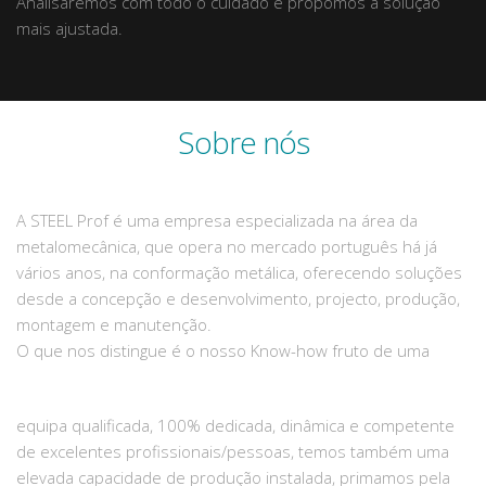
Analisaremos com todo o cuidado e propomos a solução
mais ajustada.
Sobre nós
A STEEL Prof é uma empresa especializada na área da
metalomecânica, que opera no mercado português há já
vários anos, na conformação metálica, oferecendo soluções
desde a concepção e desenvolvimento, projecto, produção,
montagem e manutenção.
O que nos distingue é o nosso Know-how fruto de uma
equipa qualificada, 100% dedicada, dinâmica e competente
de excelentes profissionais/pessoas, temos também uma
elevada capacidade de produção instalada, primamos pela