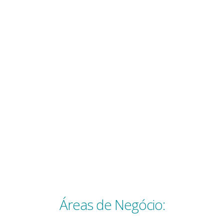
O Nosso Compromisso
Temos como principal foco ser parte da solução e nunca do
problema, caso a caso procuramos sempre a melhor solução ou
propomos alternativas sem comprometer o principal objectivo. Toda
a política da nossa empresa tem como objectivo a satisfação total
dos nossos clientes.
Áreas de Negócio: