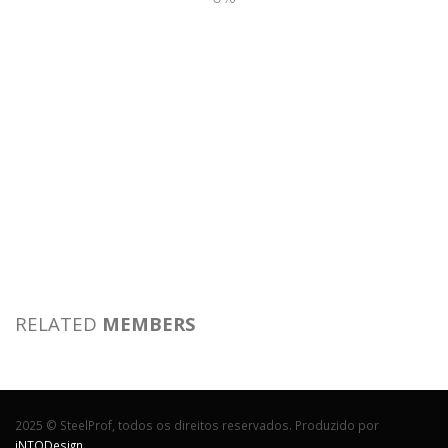
RELATED
MEMBERS
2025 © SteelProf, todos os direitos reservados. Produzido por
iNTODesign
.