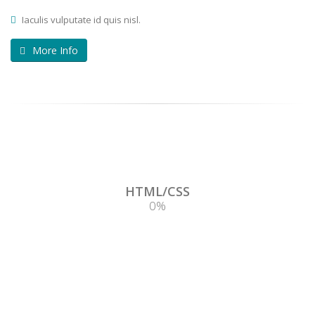
Iaculis vulputate id quis nisl.
More Info
HTML/CSS
0
%