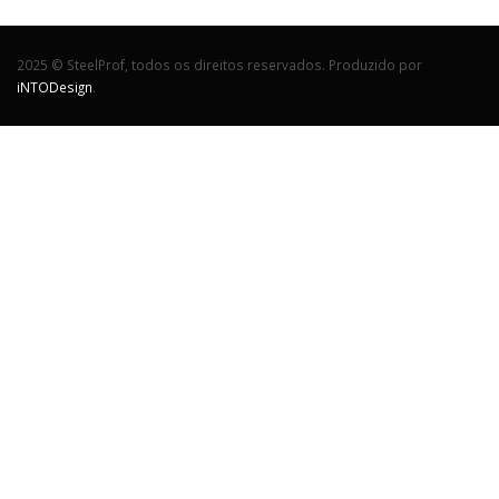
2025 © SteelProf, todos os direitos reservados. Produzido por
iNTODesign
.